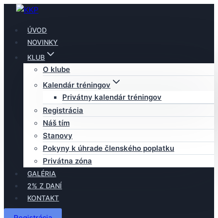
Skip
to
ÚVOD
content
NOVINKY
KLUB
O klube
Kalendár tréningov
Privátny kalendár tréningov
Registrácia
Náš tím
Stanovy
Pokyny k úhrade členského poplatku
Privátna zóna
GALÉRIA
2% Z DANÍ
KONTAKT
Registrácia