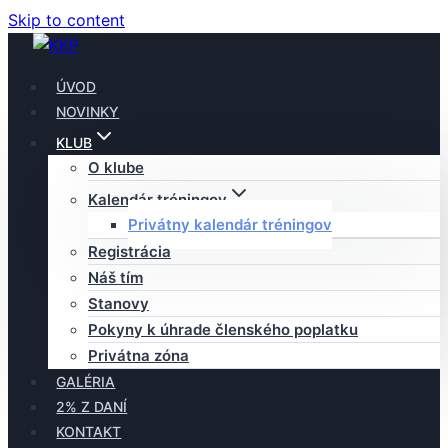
Skip to content
ÚVOD
NOVINKY
KLUB
O klube
Kalendár tréningov
Privátny kalendár tréningov
Registrácia
Náš tím
Stanovy
Pokyny k úhrade členského poplatku
Privátna zóna
GALÉRIA
2% Z DANÍ
KONTAKT