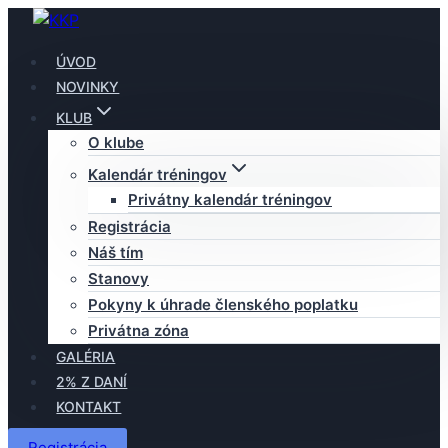
Skip
to
ÚVOD
content
NOVINKY
KLUB
O klube
Kalendár tréningov
Privátny kalendár tréningov
Registrácia
Náš tím
Stanovy
Pokyny k úhrade členského poplatku
Privátna zóna
GALÉRIA
2% Z DANÍ
KONTAKT
Registrácia