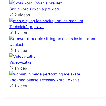
Škola korčuľovania pre deti
2 videos
Technická príprava
1 video
Udalosti
1 video
Videovizitka
1 video
Zdokonaľovanie Techniky korčuľovania
1 video