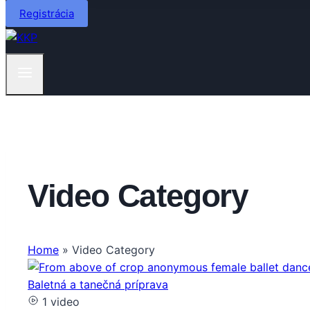
Registrácia
Video Category
Home
»
Video Category
Baletná a tanečná príprava
1 video