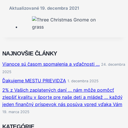
Aktualizované
19. decembra 2021
NAJNOVŠIE ČLÁNKY
Vianoce sú časom spomalenia a vďačnosti …
24. decembra
2025
Ďakujeme MESTU PRIEVIDZA
1. decembra 2025
2% z Vašich zaplatených daní … nám môže pomôcť
zlepšiť kvalitu v športe pre naše deti a mládež … každý
jeden finančný príspevok nás posúva vpred vďaka Vám
19. marca 2025
KATEGÓRIE