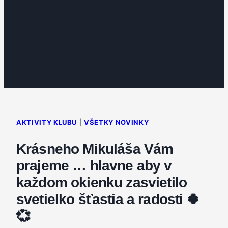
AKTIVITY KLUBU
|
VŠETKY NOVINKY
Krásneho Mikuláša Vám
prajeme … hlavne aby v
každom okienku zasvietilo
svetielko šťastia a radosti 🍀
💞