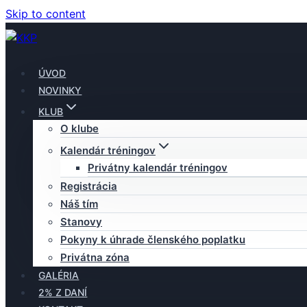
Skip to content
ÚVOD
NOVINKY
KLUB
O klube
Kalendár tréningov
Privátny kalendár tréningov
Registrácia
Náš tím
Stanovy
Pokyny k úhrade členského poplatku
Privátna zóna
GALÉRIA
2% Z DANÍ