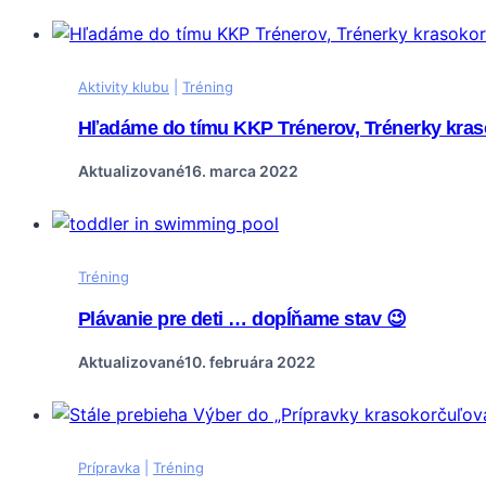
Aktivity klubu
|
Tréning
Hľadáme do tímu KKP Trénerov, Trénerky kraso
Aktualizované
16. marca 2022
Tréning
Plávanie pre deti … dopĺňame stav 😉
Aktualizované
10. februára 2022
Prípravka
|
Tréning