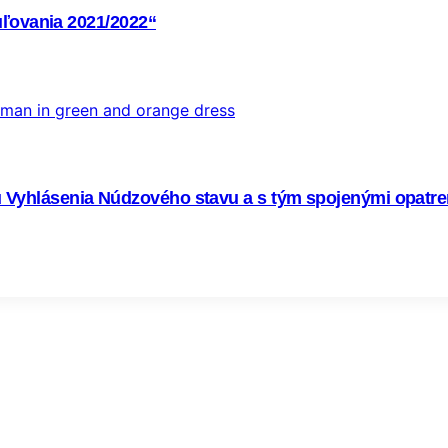
uľovania 2021/2022“
yhlásenia Núdzového stavu a s tým spojenými opatren