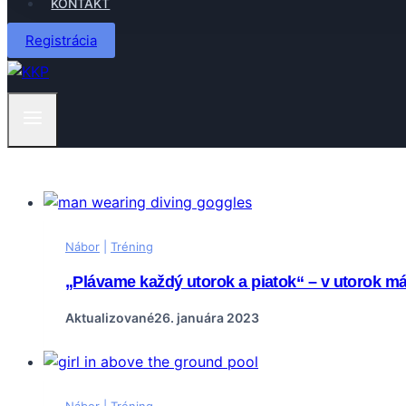
KONTAKT
Registrácia
Nábor
|
Tréning
„Plávame každý utorok a piatok“ – v utorok má
Aktualizované
26. januára 2023
Nábor
|
Tréning