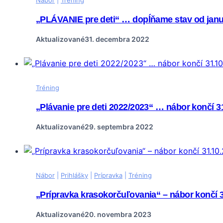
„PLÁVANIE pre deti“ … dopĺňame stav od janu
Aktualizované
31. decembra 2022
Tréning
„Plávanie pre deti 2022/2023“ … nábor končí 3
Aktualizované
29. septembra 2022
Nábor
|
Prihlášky
|
Prípravka
|
Tréning
„Prípravka krasokorčuľovania“ – nábor končí 
Aktualizované
20. novembra 2023