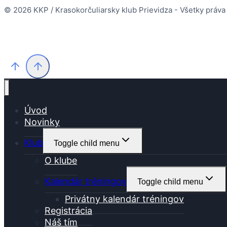
© 2026 KKP / Krasokorčuliarsky klub Prievidza - Všetky práva
Úvod
Novinky
Klub
Toggle child menu
O klube
Kalendár tréningov
Toggle child menu
Privátny kalendár tréningov
Registrácia
Náš tím