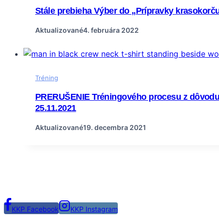
Stále prebieha Výber do „Prípravky krasokorč
Aktualizované
4. februára 2022
Tréning
PRERUŠENIE Tréningového procesu z dôvodu V
25.11.2021
Aktualizované
19. decembra 2021
KKP Facebook
KKP Instagram