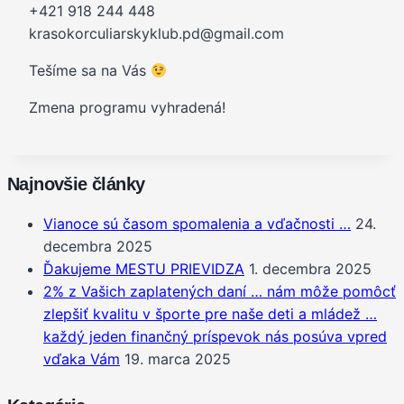
+421 918 244 448
krasokorculiarskyklub.pd@gmail.com
Tešíme sa na Vás
Zmena programu vyhradená!
Najnovšie články
Vianoce sú časom spomalenia a vďačnosti …
24.
decembra 2025
Ďakujeme MESTU PRIEVIDZA
1. decembra 2025
2% z Vašich zaplatených daní … nám môže pomôcť
zlepšiť kvalitu v športe pre naše deti a mládež …
každý jeden finančný príspevok nás posúva vpred
vďaka Vám
19. marca 2025