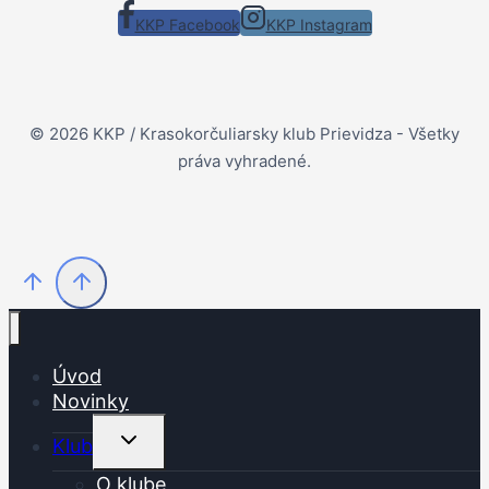
KKP Facebook
KKP Instagram
© 2026 KKP / Krasokorčuliarsky klub Prievidza - Všetky
práva vyhradené.
Úvod
Novinky
Toggle
Klub
child
menu
O klube