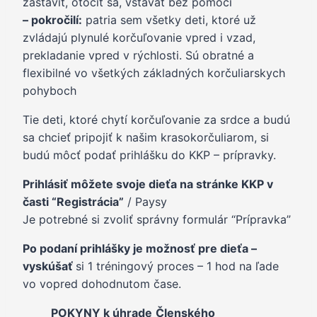
zastaviť, otočiť sa, vstávať bez pomoci
– pokročilí:
patria sem všetky deti, ktoré už
zvládajú plynulé korčuľovanie vpred i vzad,
prekladanie vpred v rýchlosti. Sú obratné a
flexibilné vo všetkých základných korčuliarskych
pohyboch
Tie deti, ktoré chytí korčuľovanie za srdce a budú
sa chcieť pripojiť k našim krasokorčuliarom, si
budú môcť podať prihlášku do KKP – prípravky.
Prihlásiť môžete svoje dieťa na stránke KKP v
časti “Registrácia”
/ Paysy
Je potrebné si zvoliť správny formulár “Prípravka”
Po podaní prihlášky je možnosť pre dieťa –
vyskúšať
si 1 tréningový proces – 1 hod na ľade
vo vopred dohodnutom čase.
POKYNY k úhrade
Členského