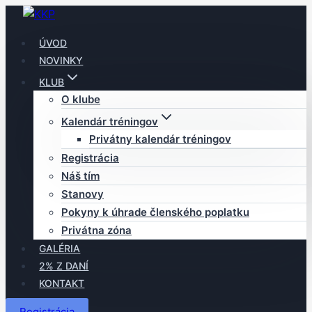
Skip
to
ÚVOD
content
NOVINKY
KLUB
O klube
Kalendár tréningov
Privátny kalendár tréningov
Registrácia
Náš tím
Stanovy
Pokyny k úhrade členského poplatku
Privátna zóna
GALÉRIA
2% Z DANÍ
KONTAKT
Registrácia