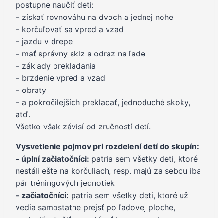
postupne naučiť deti:
– získať rovnováhu na dvoch a jednej nohe
– korčuľovať sa vpred a vzad
– jazdu v drepe
– mať správny sklz a odraz na ľade
– základy prekladania
– brzdenie vpred a vzad
– obraty
– a pokročilejších prekladať, jednoduché skoky,
atď.
Všetko však závisí od zručností detí.
Vysvetlenie pojmov pri rozdelení detí do skupín:
– úplní začiatočníci:
patria sem všetky deti, ktoré
nestáli ešte na korčuliach, resp. majú za sebou iba
pár tréningových jednotiek
– začiatočníci:
patria sem všetky deti, ktoré už
vedia samostatne prejsť po ľadovej ploche,